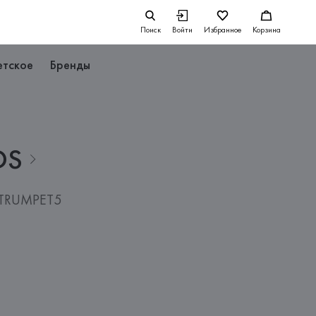
Поиск
Войти
Избранное
Корзина
етское
Бренды
DS
 TRUMPET5