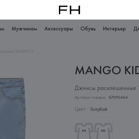
ам
Мужчинам
Аксессуары
Обувь
Интерьер
Д
ешенные TRUMPET5
MANGO
KI
Джинсы расклешенные
Артикул товара:
67090464
Цвет
:
Голубой