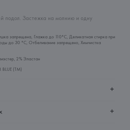
й подол. Застежка на молнию и одну 
шка запрещена, Глажка до 110°C, Деликатная стирка при 
оды до 30 °C, Отбеливание запрещено, Химчистка 
иэстер, 2% Эластан
 BLUE (TM)
ительной ответственностью "Белмаркетцентр"
х
0030, г. Минск, ул. Немига, 5, пом. 39, ком. 1
 S.A.
S.A., Via Augusta 10 (Pol. Ind. Riera de Caldes), 08184 