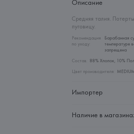
Описание
Средняя талия. Потерты
пуговицу.
Рекомендация 
Барабанная су
по уходу
:
температуре в
запрещена
Состав
:
88% Хлопок, 10% Пол
Цвет производителя
:
MEDIUM
Импортер
Импортер: 
Общество с дополн
Наличие в магазина
Адрес: 
Республика Беларусь, 22
Производитель: 
MANGO MNG,
Адрес: 
ИСПАНИЯ, 
MANGO MNG, 