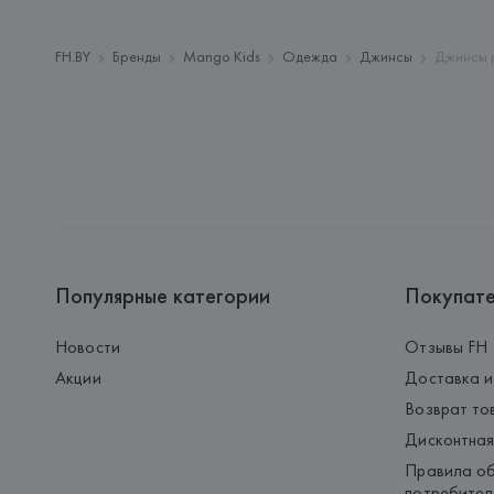
FH.BY
Бренды
Mango Kids
Одежда
Джинсы
Джинсы 
Популярные категории
Покупат
Новости
Отзывы FH
Акции
Доставка и
Возврат то
Дисконтная
Правила об
потребител