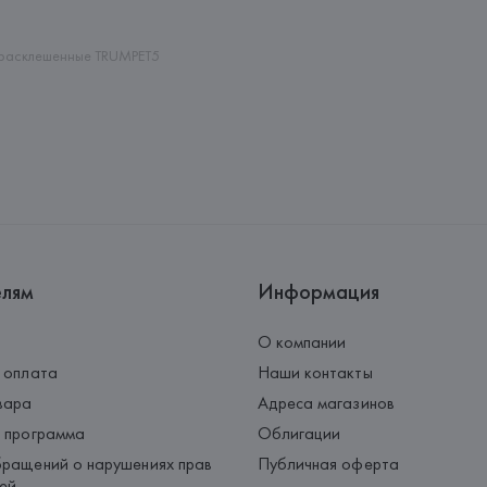
Palau-Solità i Plegamans (Barce
Страна происхождения товара
расклешенные TRUMPET5
елям
Информация
О компании
 оплата
Наши контакты
вара
Адреса магазинов
 программа
Облигации
ращений о нарушениях прав
Публичная оферта
ей