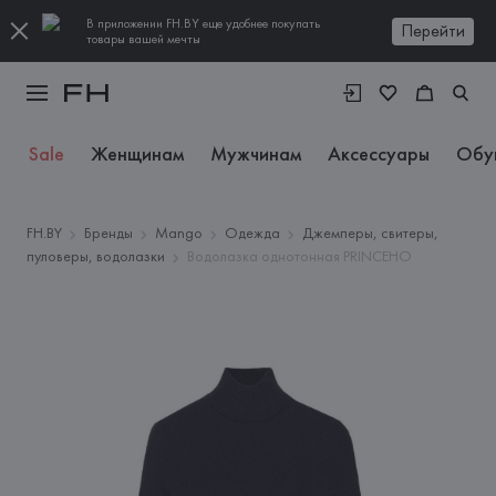
В приложении FH.BY еще удобнее покупать
Перейти
товары вашей мечты
Sale
Женщинам
Мужчинам
Аксессуары
Обу
FH.BY
Бренды
Mango
Одежда
Джемперы, свитеры,
пуловеры, водолазки
Водолазка однотонная PRINCEHO