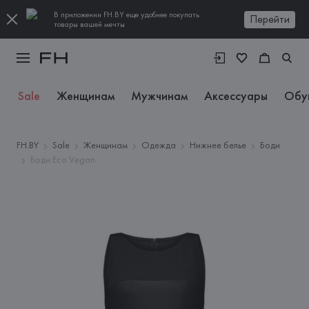
В приложении FH.BY еще удобнее покупать
Перейти
товары вашей мечты
Sale
Женщинам
Мужчинам
Аксессуары
Обу
FH.BY
Sale
Женщинам
Одежда
Нижнее белье
Боди
Боди Eco Vegan