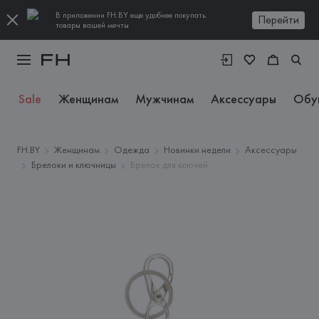
В приложении FH.BY еще удобнее покупать
Перейти
товары вашей мечты
Sale
Женщинам
Мужчинам
Аксессуары
Обу
FH.BY
Женщинам
Одежда
Новинки недели
Аксессуары
Брелоки и ключницы
Брелок для ключей