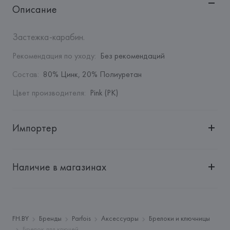
Описание
Застежка-карабин.
Рекомендация по уходу
:
Без рекомендаций
Состав
:
80% Цинк, 20% Полиуретан
Цвет производителя
:
Pink (PK)
Импортер
Импортер: 
Общество с дополнительной ответственностью 
"БелВиринея"
Наличие в магазинах
Адрес: 
Республика Беларусь, 220030, г. Минск, ул. 
Немига, 5, пом. 39
Производитель: 
Barata & Ramilo, S.A.
Адрес: 
ПОРТУГАЛИЯ, 
Barata & Ramilo, S.A., Rua do Sistelo, 
FH.BY
Бренды
Parfois
Аксессуары
Брелоки и ключницы
Lugar de Santegãos. 4435-429 Rio Tinto,
Брелок для ключей