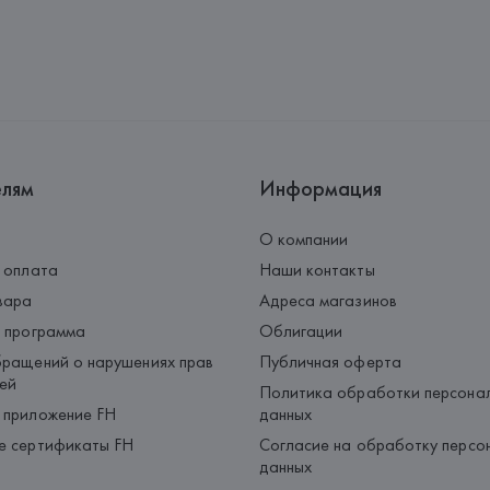
Адрес: 
Республика Беларусь, 2
Производитель: 
Barata & Ramil
Адрес: 
ПОРТУГАЛИЯ, 
Barata &
Rio Tinto,
Страна происхождения товара
елям
Информация
О компании
 оплата
Наши контакты
вара
Адреса магазинов
 программа
Облигации
ращений о нарушениях прав
Публичная оферта
ей
Политика обработки персона
 приложение FH
данных
е сертификаты FH
Согласие на обработку персо
данных