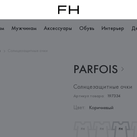
ам
Мужчинам
Аксессуары
Обувь
Интерьер
Д
и
Солнцезащитные очки
PARFOIS
Солнцезащитные очки
Артикул товара:
197334
Цвет
:
Коричневый