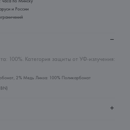
2 часа по Минску
аруси и России
ограничений
а: 100%. Категория защиты от УФ-излучения: 
рбонат, 2% Медь Линза: 100% Поликарбонат
1BN)
ительной ответственностью "БелВиринея"