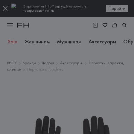
В приложении FH.BY еще удобнее покупать
Перейти
товары вашей мечты
Sale
Женщинам
Мужчинам
Аксессуары
Обу
FH.BY
Бренды
Bogner
Аксессуары
Перчатки, варежки,
митенки
Перчатки с TouchTec