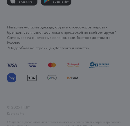
в App Store
в Google Play
Интернет-магазин одежды, обуви и аксессуаров мировых
брендов. Бесплатная доставка с примеркой по всей Беларуси*.
Самовывоз из фирменных салонов сети. Быстрая доставка в
Россию.
*Подробнее на странице «
Доставка и оплата
»
©
2026
FH.BY
Карта сайта
Общество с дополнительной ответственностью «БелВиринея» зарегистрировано
06.04.2006 Минским горисполкомом. УНП 190706320. Юр.адрес: г. Минск, ул.