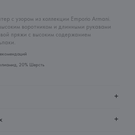
ер с узором из коллекции Emporio Armani. 
 высоким воротником и длинными рукавами 
вой пряжи с высоким содержанием 
ьпаки.
рекомендаций
олиамид, 20% Шерсть
ченной ответственностью "Авикойл Интернешнл"
х
20051, г. Минск, ул. Рафиева, д. 64, помещение 2-27
 S.p.A.