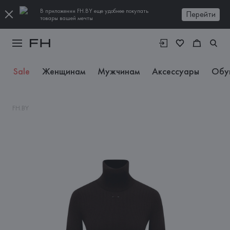
В приложении FH.BY еще удобнее покупать
Перейти
товары вашей мечты
Sale
Женщинам
Мужчинам
Аксессуары
Обу
FH.BY