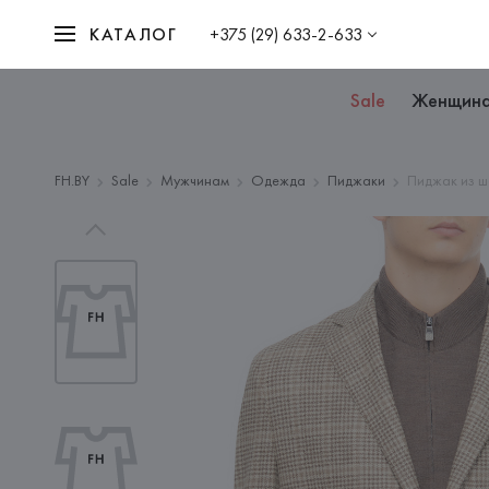
КАТАЛОГ
+375 (29) 633-2-633
Sale
Женщин
FH.BY
Sale
Мужчинам
Одежда
Пиджаки
Пиджак из ш