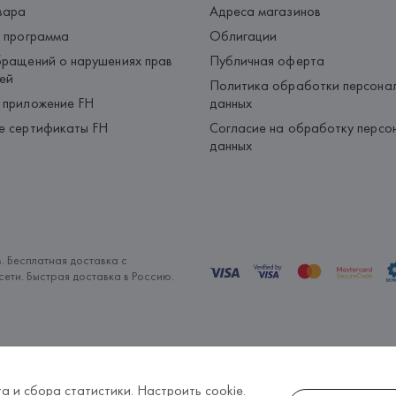
вара
Адреса магазинов
 программа
Облигации
ращений о нарушениях прав
Публичная оферта
ей
Политика обработки персона
 приложение FH
данных
е сертификаты FH
Согласие на обработку персо
данных
. Бесплатная доставка с
ети. Быстрая доставка в Россию.
а и сбора статистики.
Настроить cookie
.