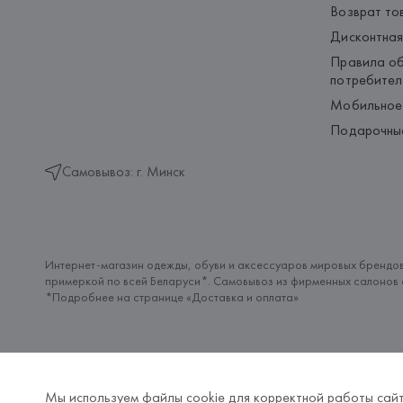
Возврат то
Дисконтная
Правила об
потребител
Мобильное
Подарочны
Самовывоз: г. Минск
Интернет-магазин одежды, обуви и аксессуаров мировых брендов
примеркой по всей Беларуси*. Самовывоз из фирменных салонов с
*Подробнее на странице «
Доставка и оплата
»
Мы используем файлы cookie для корректной работы сайт