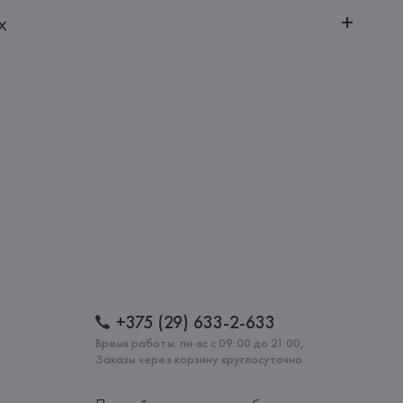
ительной ответственностью "БелВиринея"
х
20030, г. Минск, ул. Немига, 5, пом. 39
A.
l., Via Durini, 24 - 20122 Milano,
: 
СЛОВАКИЯ
+375 (29) 633-2-633
Время работы: пн-вс с 09:00 до 21:00,
Заказы через корзину круглосуточно