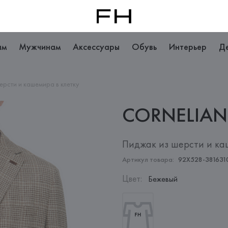
ам
Мужчинам
Аксессуары
Обувь
Интерьер
Д
ерсти и кашемира в клетку
CORNELIAN
Пиджак из шерсти и ка
Артикул товара:
92X528-381631
Цвет
:
Бежевый