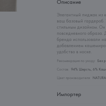
Описание
Элегантный пиджак из ко
ваш базовый гардероб. 
стильным дизайном. Он п
повседневного образа. 
бренда использовали н
добавлением кашемиров
удобство в носке.
Рекомендация по уходу
:
Без 
Состав
:
94% Шерсть, 6% Каш
Цвет производителя
:
NATURAL
Импортер