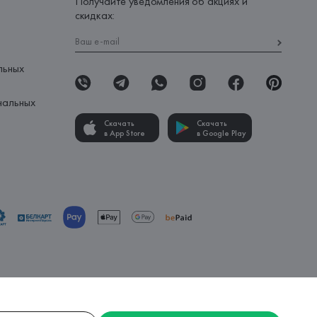
Получайте уведомления об акциях и
скидках:
льных
нальных
Скачать
Скачать
в App Store
в Google Play