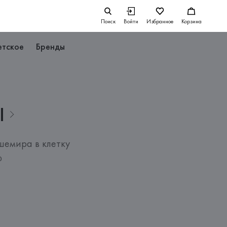
Поиск
Войти
Избранное
Корзина
етское
Бренды
I
шемира в клетку
0