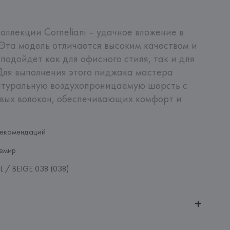
ллекции Corneliani – удачное вложение в 
Эта модель отличается высоким качеством и 
одойдет как для офисного стиля, так и для 
Для выполнения этого пиджака мастера 
атуральную воздухопроницаемую шерсть с 
ых волокон, обеспечивающих комфорт и 
рекомендаций
емир
 / BEIGE 038 (038)