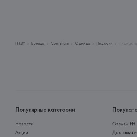
FH.BY
Бренды
Corneliani
Одежда
Пиджаки
Пиджак из
Популярные категории
Покупат
Новости
Отзывы FH
Акции
Доставка и