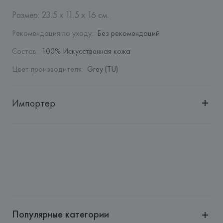
Размер: 23.5 x 11.5 x 16 см.
Рекомендация по уходу
:
Без рекомендаций
Состав
:
100% Искусственная кожа
Цвет производителя
:
Grey (TU)
Импортер
Импортер: 
Общество с дополнительной ответственностью 
"БелВиринея"
Адрес: 
Республика Беларусь, 220030, г. Минск, ул. 
Немига, 5, пом. 39
Производитель: 
Barata & Ramilo, S.A.
Адрес: 
ПОРТУГАЛИЯ, 
Barata & Ramilo, S.A., Rua do Sistelo, 
Lugar de Santegãos. 4435-429 Rio Tinto,
Популярные категории
Страна происхождения товара: 
КИТАЙ