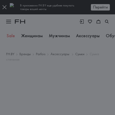
В приложении FH.BY еще удобнее покупать
Перейти
товары вашей мечты
Sale
Женщинам
Мужчинам
Аксессуары
Обу
FH.BY
Бренды
Parfois
Аксессуары
Сумки
Сумка
стеганая