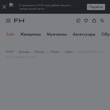
В приложении FH.BY еще удобнее покупать
Перейти
товары вашей мечты
Sale
Женщинам
Мужчинам
Аксессуары
Обу
FH.BY
Бренды
Mango
Обувь
Туфли
Туфли AUDREYC из
искусственной кожи