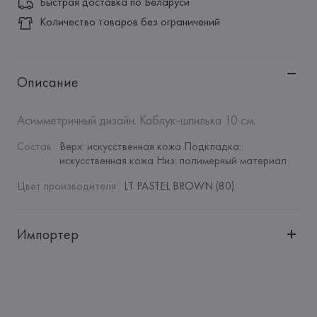
Быстрая доставка по Беларуси
Количество товаров без ограничений
Описание
Асимметричный дизайн. Каблук-шпилька 10 см.
Состав
:
Верх: искусственная кожа Подкладка: 
искусственная кожа Низ: полимерный материал
Цвет производителя
:
LT PASTEL BROWN (80)
Импортер
Импортер: 
Общество с дополнительной ответственностью 
"Белмаркетцентр"
Адрес: 
Республика Беларусь, 220030, г. Минск, ул. 