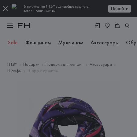
В приложении FH.BY еще удобнее покупать
Перейти
товары вашей мечты
Sale
Женщинам
Мужчинам
Аксессуары
Обу
FH.BY
Подарки
Подарки для женщин
Аксессуары
Шарфы
Шарф с принтом