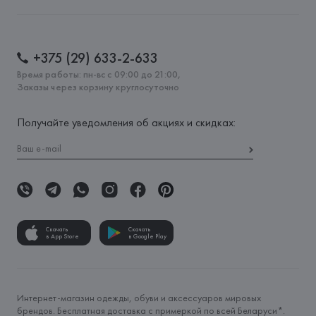
+375 (29) 633-2-633
Время работы: пн-вс с 09:00 до 21:00,
Заказы через корзину круглосуточно
Получайте уведомления об акциях и скидках:
Скачать
Скачать
в App Store
в Google Play
Интернет-магазин одежды, обуви и аксессуаров мировых
брендов. Бесплатная доставка с примеркой по всей Беларуси*.