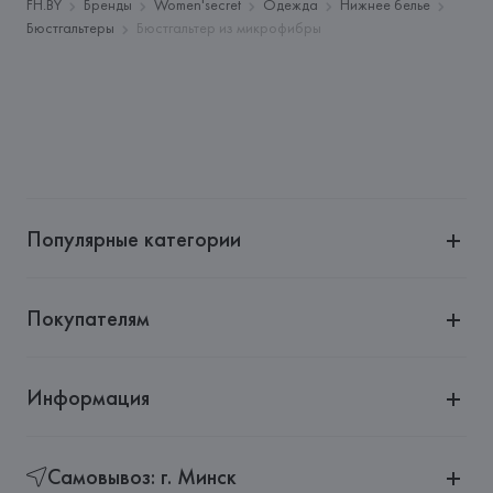
Адрес: 
ИСПАНИЯ, 
EUROFIEL CONFECCION S.A., AVDA 
FH.BY
Бренды
Women'secret
Одежда
Нижнее белье
LLANO CASTELLANO, NUM. 51 28034 MADRID,
Бюстгальтеры
Бюстгальтер из микрофибры
Страна происхождения товара: 
КИТАЙ
Популярные категории
Покупателям
Информация
Самовывоз: г. Минск