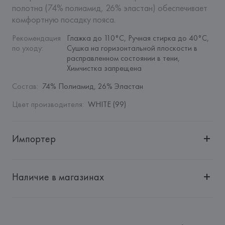
полотна (74% полиамид, 26% эластан) обеспечивает 
комфортную посадку пояса.
Рекомендация 
Глажка до 110°C, Ручная стирка до 40°C, 
по уходу
:
Сушка на горизонтальной плоскости в 
расправленном состоянии в тени, 
Химчистка запрещена
Состав
:
74% Полиамид, 26% Эластан
Цвет производителя
:
WHITE (99)
Импортер
Импортер: 
Общество с дополнительной ответственностью 
"БелВиринея"
Наличие в магазинах
Адрес: 
Республика Беларусь, 220030, г. Минск, ул. 
Немига, 5, пом. 39
Производитель: 
EUROFIEL CONFECCION S.A.