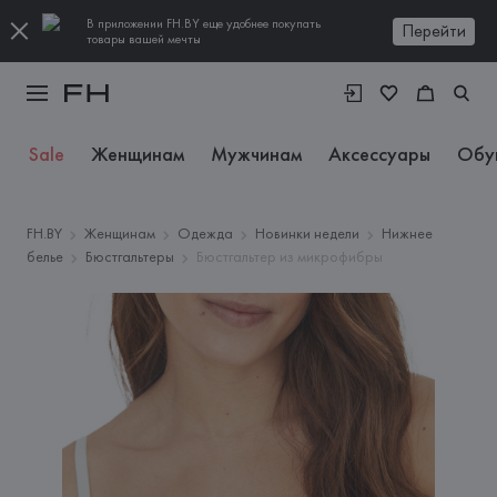
В приложении FH.BY еще удобнее покупать
Перейти
товары вашей мечты
Sale
Женщинам
Мужчинам
Аксессуары
Обу
FH.BY
Женщинам
Одежда
Новинки недели
Нижнее
белье
Бюстгальтеры
Бюстгальтер из микрофибры