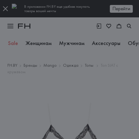
В приложении FH.BY еще удобнее покупать
Перейти
товары вашей мечты
Sale
Женщинам
Мужчинам
Аксессуары
Обу
FH.BY
Бренды
Mango
Одежда
Топы
Топ SIAT с
кружевом