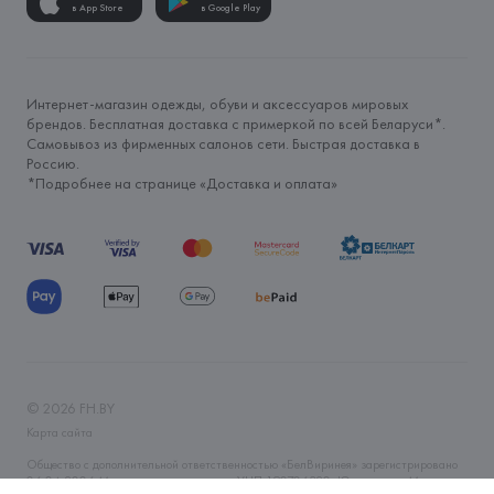
в App Store
в Google Play
Интернет-магазин одежды, обуви и аксессуаров мировых
брендов. Бесплатная доставка с примеркой по всей Беларуси*.
Самовывоз из фирменных салонов сети. Быстрая доставка в
Россию.
*Подробнее на странице «
Доставка и оплата
»
©
2026
FH.BY
Карта сайта
Общество с дополнительной ответственностью «БелВиринея» зарегистрировано
06.04.2006 Минским горисполкомом. УНП 190706320. Юр.адрес: г. Минск, ул.