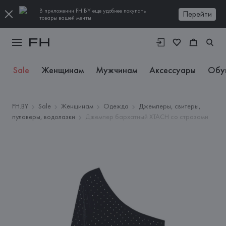
В приложении FH.BY еще удобнее покупать
Перейти
товары вашей мечты
Sale
Женщинам
Мужчинам
Аксессуары
Обу
FH.BY
Sale
Женщинам
Одежда
Джемперы, свитеры,
пуловеры, водолазки
Джемпер бархатный XTACH со стразами