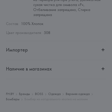
сухая чистка для символа «P», 
Отбеливание запрещено, Стирка 
запрещена
Состав
:
100% Хлопок
Цвет производителя
:
508
Импортер
Импортер: 
Общество с ограниченной ответственностью 
"Авикойл Интернешнл"
Наличие в магазинах
Адрес: 
Республика Беларусь, 220051, г. Минск, ул. 
Рафиева, д. 64, помещение 2-27
Производитель: 
HUGO BOSS AG
Адрес: 
ГЕРМАНИЯ, 
HUGO BOSS AG, Dieselstrasse 12, D-
FH.BY
Бренды
BOSS
Одежда
Верхняя одежда
72555 Metzingen,
Бомберы
Бомбер из натурального хлопка на молнии
Страна происхождения товара: 
ТУРЦИЯ