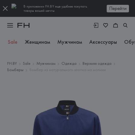
В приложении FH.BY еще удобнее покупать
Перейти
товары вашей мечты
Sale
Женщинам
Мужчинам
Аксессуары
Обу
FH.BY
Sale
Мужчинам
Одежда
Верхняя одежда
Бомберы
Бомбер из натурального хлопка на молнии