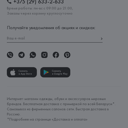
+375 (29) 633-2-633
Время работы: пн-вс с 09:00 до 21:00,
Заказы через корзину круглосуточно
Получайте уведомления об акциях и скидках:
Скачать
Скачать
в App Store
в Google Play
Интернет-магазин одежды, обуви и аксессуаров мировых
брендов. Бесплатная доставка с примеркой по всей Беларуси*.
Самовывоз из фирменных салонов сети. Быстрая доставка в
Россию.
*Подробнее на странице «
Доставка и оплата
»