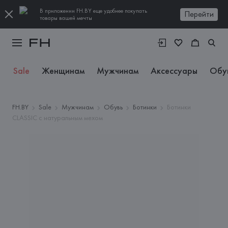
В приложении FH.BY еще удобнее покупать
Перейти
товары вашей мечты
Sale
Женщинам
Мужчинам
Аксессуары
Обу
FH.BY
Sale
Мужчинам
Обувь
Ботинки
Ботинки
CLASSIC с натуральным мехом