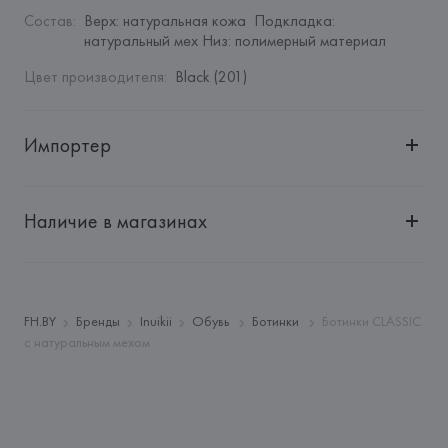
Состав
:
Верх: натуральная кожа  Подкладка: 
натуральный мех Низ: полимерный материал
Цвет производителя
:
Black (201)
Импортер
Импортер: 
Общество с ограниченной ответственностью 
"Авикойл Интернешнл"
Наличие в магазинах
Адрес: 
Республика Беларусь, 220051, г. Минск, ул. 
Рафиева, д. 64, помещение 2-27
Производитель: 
INUIKII AG
Адрес: 
ШВЕЙЦАРИЯ, 
INUIKII AG  Räffelstrasse 26 , 8045 
FH.BY
Бренды
Inuikii
Обувь
Ботинки
Ботинки CLASSIC
Zürich,
с натуральным мехом
Страна происхождения товара: 
РУМЫНИЯ