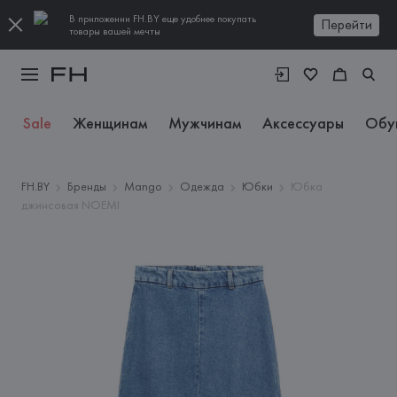
В приложении FH.BY еще удобнее покупать
Перейти
товары вашей мечты
Sale
Женщинам
Мужчинам
Аксессуары
Обу
FH.BY
Бренды
Mango
Одежда
Юбки
Юбка
джинсовая NOEMI