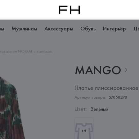
ам
Мужчинам
Аксессуары
Обувь
Интерьер
Д
ированное NOGAL с запахом
MANGO
Платье плиссированное
Артикул товара:
57058278
Цвет
:
Зеленый