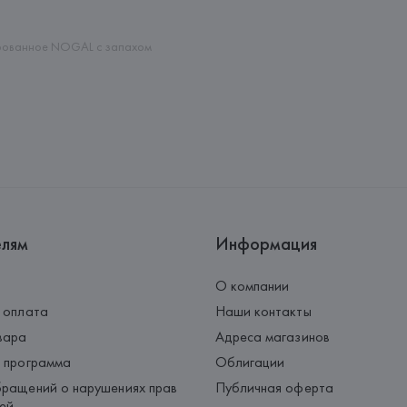
Palau-Solità i Plegamans (Barce
Страна происхождения товара
ированное NOGAL с запахом
елям
Информация
О компании
 оплата
Наши контакты
вара
Адреса магазинов
 программа
Облигации
ращений о нарушениях прав
Публичная оферта
ей