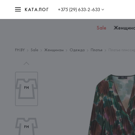
КАТАЛОГ
+375 (29) 633-2-633
Sale
Женщин
FH.BY
Sale
Женщинам
Одежда
Платья
Платье плисс