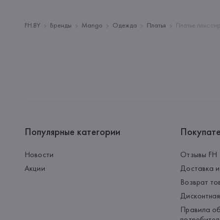
FH.BY
Бренды
Mango
Одежда
Платья
Платье плисс
Популярные категории
Покупат
Новости
Отзывы FH
Акции
Доставка и
Возврат то
Дисконтная
Правила об
потребител