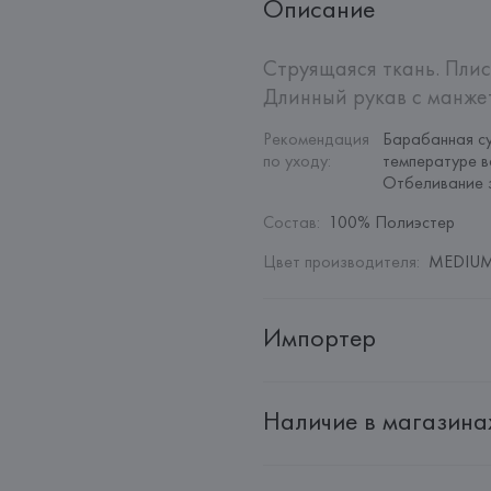
Описание
Струящаяся ткань. Плис
Длинный рукав с манжет
Рекомендация 
Барабанная су
по уходу
:
температуре в
Отбеливание 
Состав
:
100% Полиэстер
Цвет производителя
:
MEDIUM
Импортер
Импортер: 
Общество с дополн
Наличие в магазина
Адрес: 
Республика Беларусь, 22
Производитель: 
MANGO MNG,
Адрес: 
ИСПАНИЯ, 
MANGO MNG, 