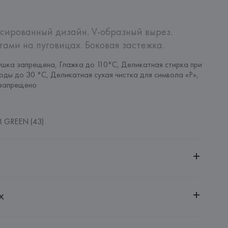
сированный дизайн. V-образный вырез. 
ами на пуговицах. Боковая застежка.
шка запрещена, Глажка до 110°C, Деликатная стирка при 
оды до 30 °C, Деликатная сухая чистка для символа «P», 
запрещено
 GREEN (43)
ительной ответственностью "Белмаркетцентр"
х
0030, г. Минск, ул. Немига, 5, пом. 39, ком. 1
 S.A.
S.A., Via Augusta 10 (Pol. Ind. Riera de Caldes), 08184 