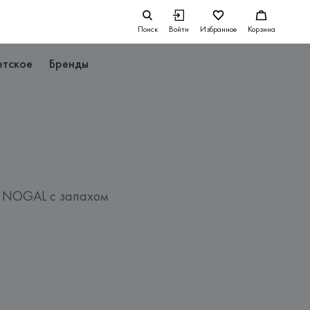
Поиск
Войти
Избранное
Корзина
етское
Бренды
 NOGAL с запахом