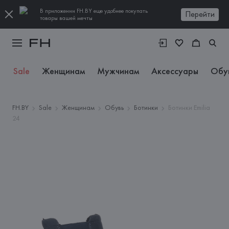
В приложении FH.BY еще удобнее покупать
Перейти
товары вашей мечты
Sale
Женщинам
Мужчинам
Аксессуары
Обу
FH.BY
Sale
Женщинам
Обувь
Ботинки
Ботинки Emilia
24