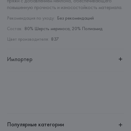
пряжи с добавлением нейлона, обеспечивающего 
повышенную прочность и износостойкость материала.
Рекомендация по уходу
:
Без рекомендаций
Состав
:
80% Шерсть мериноса, 20% Полиамид
Цвет производителя
:
837
Импортер
Импортер: 
Общество с дополнительной ответственностью 
"БелВиринея"
Адрес: 
Республика Беларусь, 220030, г. Минск, ул. 
Немига, 5, пом. 39
Производитель: 
Roeckl Handschuhe & Accessoires GmbH & 
Co.Kg
Адрес: 
ГЕРМАНИЯ, 
Roeckl Handschuhe & Accessoires GmbH 
& Co.Kg, ул. Изарталштрассе, д. 49, индекс 80469, г. 
Популярные категории
Мюнхен,