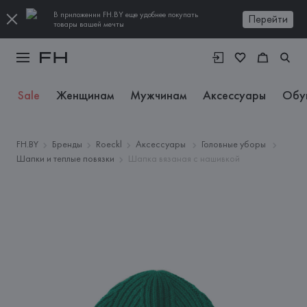
В приложении FH.BY еще удобнее покупать
Перейти
товары вашей мечты
Sale
Женщинам
Мужчинам
Аксессуары
Обу
FH.BY
Бренды
Roeckl
Аксессуары
Головные уборы
Шапки и теплые повязки
Шапка вязаная с нашивкой