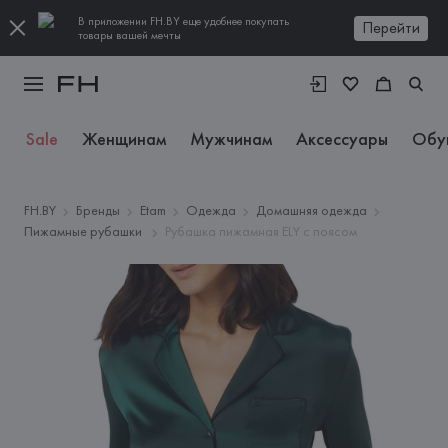
В приложении FH.BY еще удобнее покупать
Перейти
товары вашей мечты
Sale
Женщинам
Мужчинам
Аксессуары
Обу
FH.BY
Бренды
Etam
Одежда
Домашняя одежда
Пижамные рубашки
Рубашка пижамная ELY с поясом