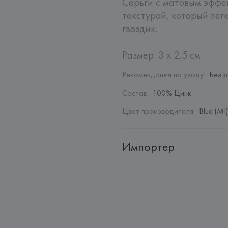
Серьги с матовым эффек
текстурой, который лег
гвоздик.

Размер: 3 x 2,5 см
Рекомендация по уходу
:
Без 
Состав
:
100% Цинк
Цвет производителя
:
Blue (MI)
Импортер
Импортер: 
Общество с дополн
Адрес: 
Республика Беларусь, 2
Производитель: 
Barata & Ramil
Адрес: 
ПОРТУГАЛИЯ, 
Barata &
Rio Tinto,