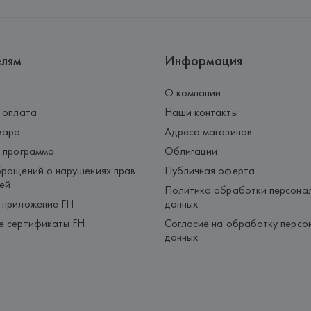
Страна происхождения товара
елям
Информация
О компании
 оплата
Наши контакты
вара
Адреса магазинов
 программа
Облигации
ращений о нарушениях прав
Публичная оферта
ей
Политика обработки персона
 приложение FH
данных
е сертификаты FH
Согласие на обработку персо
данных