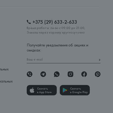
: 
КИТАЙ
+375 (29) 633-2-633
Время работы: пн-вс с 09:00 до 21:00,
Заказы через корзину круглосуточно
Получайте уведомления об акциях и
скидках:
льных
нальных
Скачать
Скачать
в App Store
в Google Play