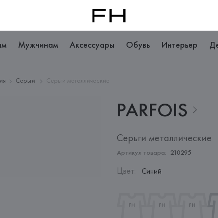
ам
Мужчинам
Аксессуары
Обувь
Интерьер
Д
ия
Серьги
Серьги металлические
PARFOIS
Серьги металлические
Артикул товара:
210295
Цвет
:
Синий