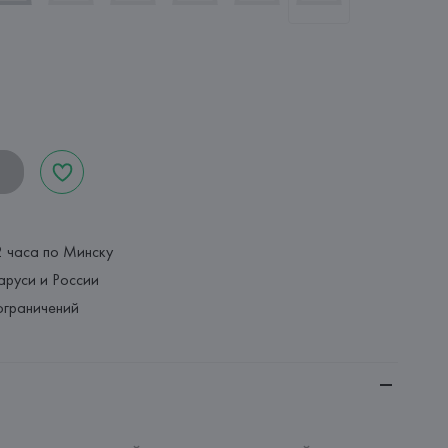
2 часа по Минску
аруси и России
ограничений