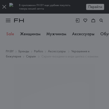
В приложении FH.BY еще удобнее покупать
Перейти
товары вашей мечты
Sale
Женщинам
Мужчинам
Аксессуары
Обу
FH.BY
Бренды
Parfois
Аксессуары
Украшения и
бижутерия
Серьги
Серьги-гвоздики в виде цветка с камнем