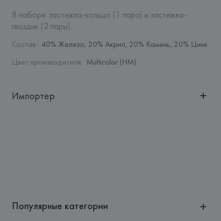
В наборе: застежка-кольцо (1 пара) и застежка-
гвоздик (2 пары).
Состав
:
40% Железо, 20% Акрил, 20% Камень, 20% Цинк
Цвет производителя
:
Multicolor (HM)
Импортер
Импортер: 
Общество с дополнительной ответственностью 
"БелВиринея"
Адрес: 
Республика Беларусь, 220030, г. Минск, ул. 
Немига, 5, пом. 39
Производитель: 
Barata & Ramilo, S.A.
Адрес: 
ПОРТУГАЛИЯ, 
Barata & Ramilo, S.A., Rua do Sistelo, 
Lugar de Santegãos. 4435-429 Rio Tinto,
Популярные категории
Страна происхождения товара: 
КИТАЙ