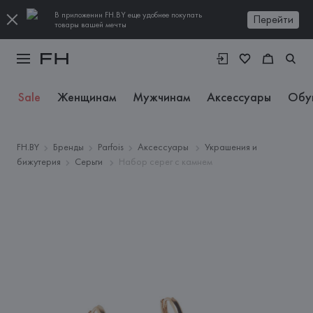
В приложении FH.BY еще удобнее покупать
Перейти
товары вашей мечты
Sale
Женщинам
Мужчинам
Аксессуары
Обу
FH.BY
Бренды
Parfois
Аксессуары
Украшения и
бижутерия
Серьги
Набор серег с камнем