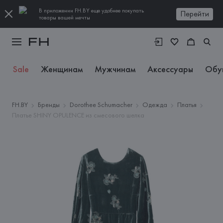
В приложении FH.BY еще удобнее покупать
Перейти
товары вашей мечты
Sale
Женщинам
Мужчинам
Аксессуары
Обу
FH.BY
Бренды
Dorothee Schumacher
Одежда
Платья
Платье SHINY OPULENCE из смесового шелка