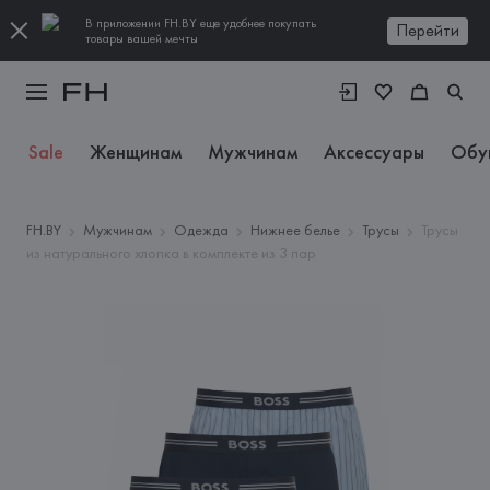
В приложении FH.BY еще удобнее покупать
Перейти
товары вашей мечты
Sale
Женщинам
Мужчинам
Аксессуары
Обу
FH.BY
Мужчинам
Одежда
Нижнее белье
Трусы
Трусы
из натурального хлопка в комплекте из 3 пар