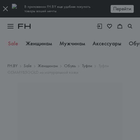
В приложении FH.BY еще удобнее покупать
Перейти
товары вашей мечты
Sale
Женщинам
Мужчинам
Аксессуары
Обу
FH.BY
Sale
Женщинам
Обувь
Туфли
Туфли
GEMMY85GOLD из натуральной кожи