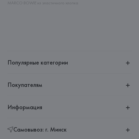
MARCO BOWIE из эластичного хлопка
Страна происхождения товара: 
ПАКИСТАН
Популярные категории
Покупателям
Информация
Самовывоз: г. Минск