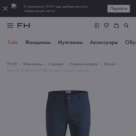
В приложении FH.BY еще удобнее покупать
Перейти
товары вашей мечты
Sale
Женщинам
Мужчинам
Аксессуары
Обу
FH.BY
Мужчинам
Одежда
Новинки недели
Брюки
Брюки MARCO BOWIE из эластичного хлопка