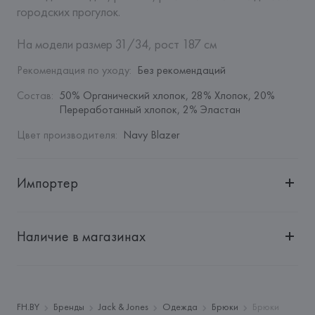
городских прогулок.

На модели размер 31/34, рост 187 см
Рекомендация по уходу
:
Без рекомендаций
Состав
:
50% Органический хлопок, 28% Хлопок, 20% 
Переработанный хлопок, 2% Эластан
Цвет производителя
:
Navy Blazer
Импортер
Импортер: 
Общество с дополнительной ответственностью 
"БелВиринея"
Наличие в магазинах
Адрес: 
Республика Беларусь, 220030, г. Минск, ул. 
Немига, 5, пом. 39
Производитель: 
BESTSELLER
Адрес: 
ДАНИЯ, 
Bestseller A/S, 7330 Brande, Fredskovij,
FH.BY
Бренды
Jack & Jones
Одежда
Брюки
Брюки