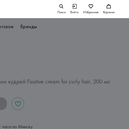
Поиск
Войти
Избранное
Корзина
етское
Бренды
 кудрей Fixative cream for curly hair, 200 мл
2 часа по Минску