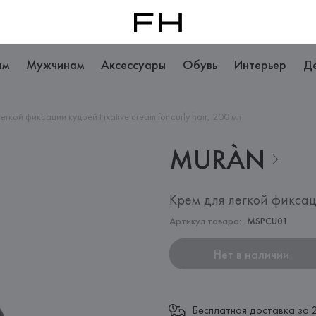
ам
Мужчинам
Аксессуары
Обувь
Интерьер
Д
егкой фиксации кудрей Fixative cream for curly hair, 200 мл
MURÀN
Крем для легкой фиксации
Артикул товара:
MSPCU01
Нет в наличии
Бесплатная доставка за 