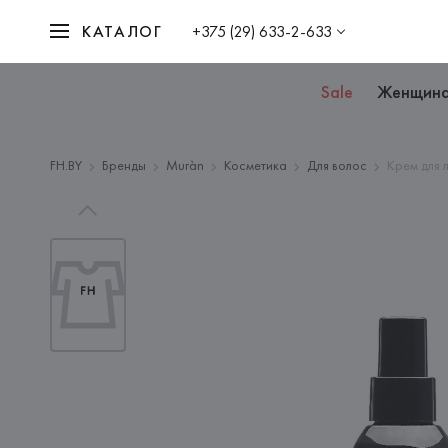
КАТАЛОГ
+375 (29) 633-2-633
Sale
Женщин
FH.BY
Бренды
Muràn
Косметика
Для волос
Крем для л