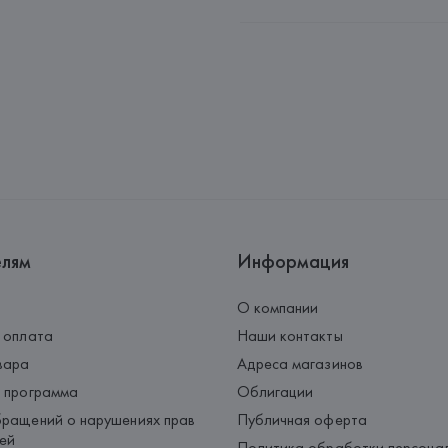
Импортер: 
Бьюти-стандарт ча
Адрес: 
г. Минск, пер. Козлова,
Производитель: 
DNG-GROUP
Адрес: 
ИТАЛИЯ, 
P.Iva C.F. 040
Страна происхождения товара
елям
Информация
О компании
 оплата
Наши контакты
вара
Адреса магазинов
 программа
Облигации
ращений о нарушениях прав
Публичная оферта
ей
Политика обработки персона