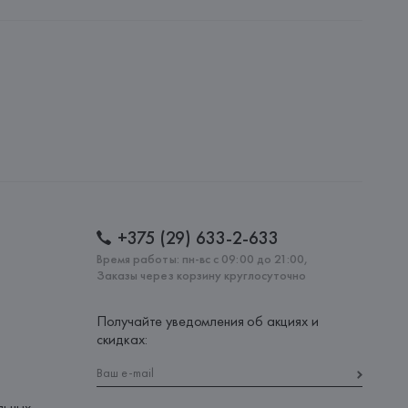
стное торговое унитарное предприятие
 7б, комн. 14
30250247, Via della Repubblica, 15, 36066 Sandrigo (VI), Italy
: 
ИТАЛИЯ
+375 (29) 633-2-633
Время работы: пн-вс с 09:00 до 21:00,
Заказы через корзину круглосуточно
Получайте уведомления об акциях и
скидках:
льных