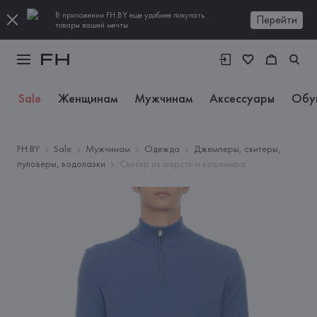
В приложении FH.BY еще удобнее покупать
Перейти
товары вашей мечты
Sale
Женщинам
Мужчинам
Аксессуары
Обу
FH.BY
Sale
Мужчинам
Одежда
Джемперы, свитеры,
пуловеры, водолазки
Свитер из шерсти и кашемира