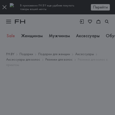
В приложении FH.BY еще удобнее покупать
Перейти
товары вашей мечты
Sale
Женщинам
Мужчинам
Аксессуары
Обу
FH.BY
Подарки
Подарки для женщин
Аксессуары
Аксессуары для волос
Резинки для волос
Резинка для волос с
принтом