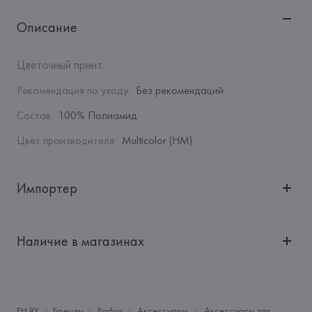
Описание
Цветочный принт.
Рекомендация по уходу
:
Без рекомендаций
Состав
:
100% Полиамид
Цвет производителя
:
Multicolor (HM)
Импортер
Импортер: 
Общество с дополнительной ответственностью 
"БелВиринея"
Наличие в магазинах
Адрес: 
Республика Беларусь, 220030, г. Минск, ул. 
Немига, 5, пом. 39
Производитель: 
Barata & Ramilo, S.A.
Адрес: 
ПОРТУГАЛИЯ, 
Barata & Ramilo, S.A., Rua do Sistelo, 
FH.BY
Бренды
Parfois
Аксессуары
Аксессуары для