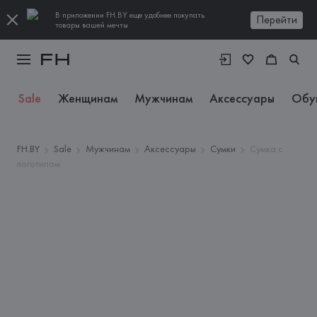
В приложении FH.BY еще удобнее покупать
Перейти
товары вашей мечты
Sale
Женщинам
Мужчинам
Аксессуары
Обу
FH.BY
Sale
Мужчинам
Аксессуары
Сумки
Сумка с
логотипом