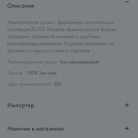
Описание
Миниатюрная сумка с фирменным логотипом из 
коллекции BOSS. Модель прямоугольной формы 
оснащена застежкой-молнией и удобным 
регулируемым ремешком. Изделие выполнено из 
прочного и износостойкого текстиля.
Рекомендация по уходу
:
Без рекомендаций
Состав
:
100% Текстиль
Цвет производителя
:
001
Импортер
Импортер: 
Общество с ограниченной ответственностью 
"Авикойл Интернешнл"
Наличие в магазинах
Адрес: 
Республика Беларусь, 220051, г. Минск, ул. 