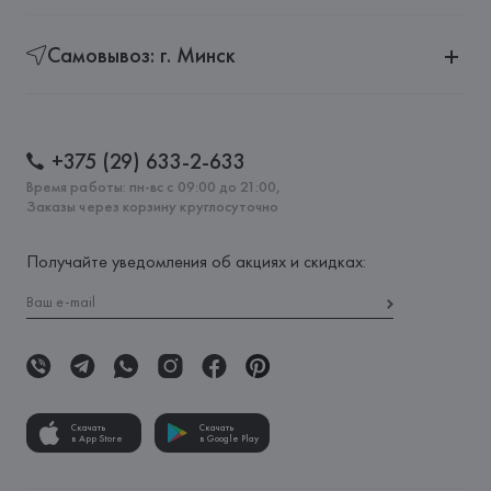
Самовывоз: г. Минск
+375 (29) 633-2-633
Время работы: пн-вс с 09:00 до 21:00,
Заказы через корзину круглосуточно
Получайте уведомления об акциях и скидках:
Скачать
Скачать
в App Store
в Google Play