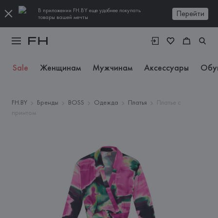
В приложении FH.BY еще удобнее покупать
Перейти
товары вашей мечты
Sale
Женщинам
Мужчинам
Аксессуары
Обу
FH.BY
Бренды
BOSS
Одежда
Платья
Платье с
принтом