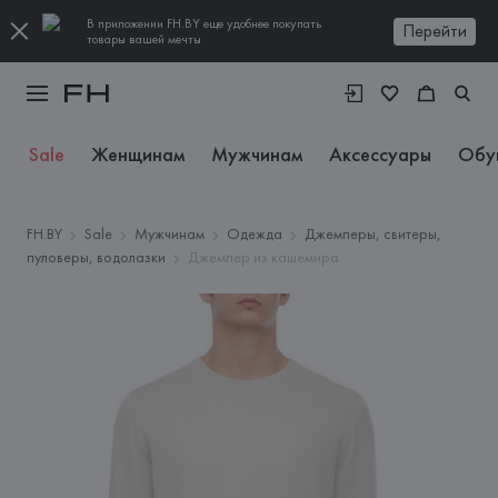
В приложении FH.BY еще удобнее покупать
Перейти
товары вашей мечты
Sale
Женщинам
Мужчинам
Аксессуары
Обу
FH.BY
Sale
Мужчинам
Одежда
Джемперы, свитеры,
пуловеры, водолазки
Джемпер из кашемира