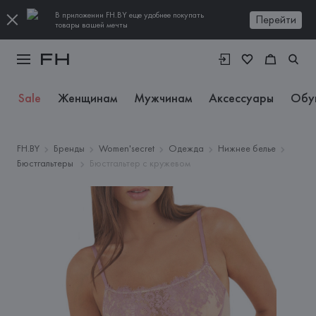
В приложении FH.BY еще удобнее покупать
Перейти
товары вашей мечты
Sale
Женщинам
Мужчинам
Аксессуары
Обу
FH.BY
Бренды
Women'secret
Одежда
Нижнее белье
Бюстгальтеры
Бюстгальтер с кружевом