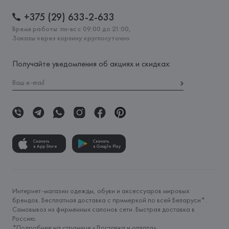
+375 (29) 633-2-633
Время работы: пн-вс с 09:00 до 21:00,
Заказы через корзину круглосуточно
Получайте уведомления об акциях и скидках:
Скачать
Скачать
в App Store
в Google Play
Интернет-магазин одежды, обуви и аксессуаров мировых
брендов. Бесплатная доставка с примеркой по всей Беларуси*.
Самовывоз из фирменных салонов сети. Быстрая доставка в
Россию.
*Подробнее на странице «
Доставка и оплата
»