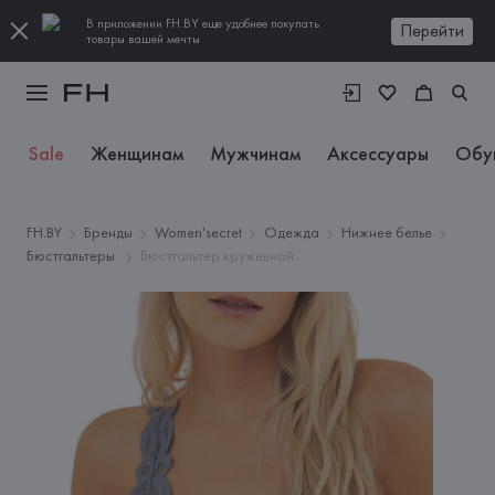
В приложении FH.BY еще удобнее покупать
Перейти
товары вашей мечты
Sale
Женщинам
Мужчинам
Аксессуары
Обу
FH.BY
Бренды
Women'secret
Одежда
Нижнее белье
Бюстгальтеры
Бюстгальтер кружевной