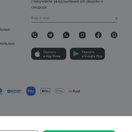
Получайте уведомления об акциях и
скидках:
льных
нальных
Скачать
Скачать
в App Store
в Google Play