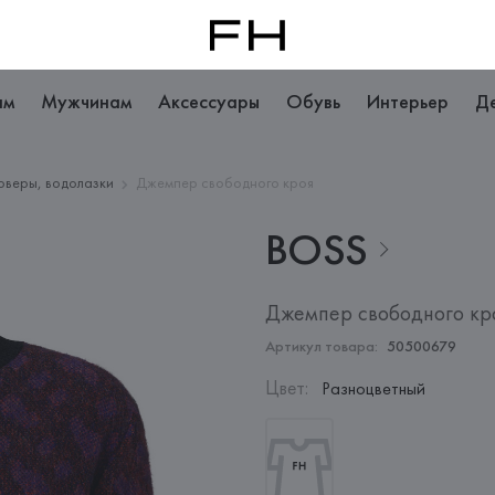
ам
Мужчинам
Аксессуары
Обувь
Интерьер
Д
оверы, водолазки
Джемпер свободного кроя
BOSS
Джемпер свободного кр
Артикул товара:
50500679
Цвет
:
Разноцветный