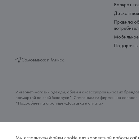
Возврат то
Дисконтная
Правила об
потребител
Мобильное
Подарочны
Самовывоз: г. Минск
Интернет-магазин одежды, обуви и аксессуаров мировых брендов
примеркой по всей Беларуси*. Самовывоз из фирменных салонов с
*Подробнее на странице «
Доставка и оплата
»
Мы используем файлы cookie для корректной работы сайт