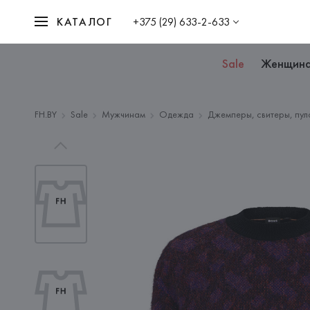
КАТАЛОГ
+375 (29) 633-2-633
Sale
Женщин
FH.BY
Sale
Мужчинам
Одежда
Джемперы, свитеры, пул