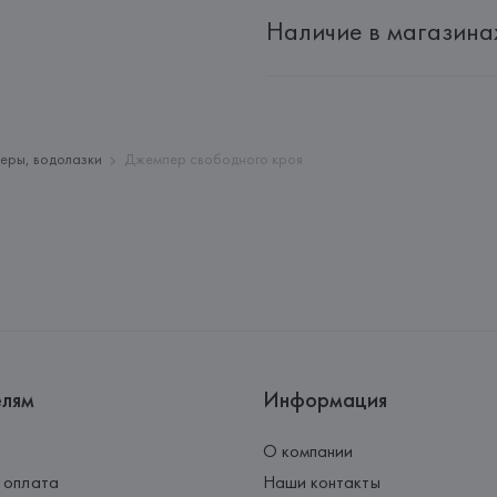
Импортер: 
Общество с ограни
Наличие в магазина
Адрес: 
Республика Беларусь, 2
Производитель: 
HUGO BOSS
Адрес: 
ГЕРМАНИЯ, 
HUGO BOSS 
Страна происхождения товара
еры, водолазки
Джемпер свободного кроя
елям
Информация
О компании
 оплата
Наши контакты