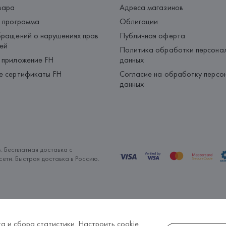
вара
Адреса магазинов
 программа
Облигации
ращений о нарушениях прав
Публичная оферта
ей
Политика обработки персона
 приложение FH
данных
е сертификаты FH
Согласие на обработку персо
данных
. Бесплатная доставка с
ети. Быстрая доставка в Россию.
а и сбора статистики.
Настроить cookie
.