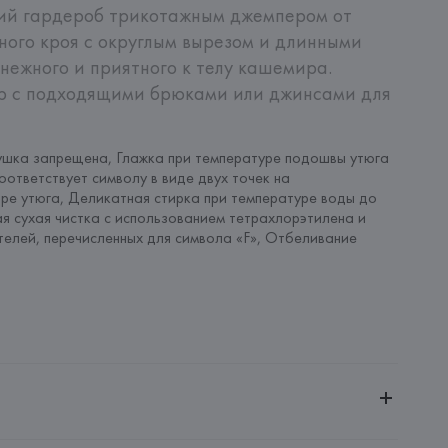
ий гардероб трикотажным джемпером от 
ого кроя с округлым вырезом и длинными 
нежного и приятного к телу кашемира. 
р с подходящими брюками или джинсами для 
шка запрещена, Глажка при температуре подошвы утюга 
оответствует символу в виде двух точек на 
ре утюга, Деликатная стирка при температуре воды до 
я сухая чистка с использованием тетрахлорэтилена и 
телей, перечисленных для символа «F», Отбеливание 