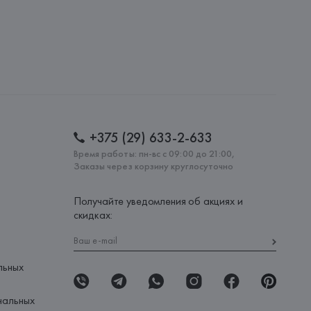
ченной ответственностью "Авикойл Интернешнл"
20051, г. Минск, ул. Рафиева, д. 64, помещение 2-27
 AG
AG, Dieselstrasse 12, D-72555 Metzingen,
: 
КИТАЙ
+375 (29) 633-2-633
Время работы: пн-вс с 09:00 до 21:00,
Заказы через корзину круглосуточно
Получайте уведомления об акциях и
скидках:
льных
нальных