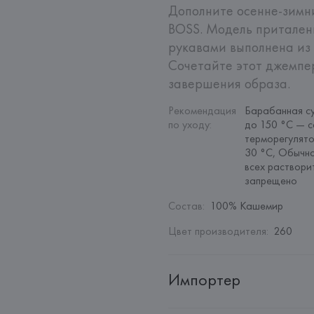
Дополните осенне-зимн
BOSS. Модель приталенн
рукавами выполнена из 
Сочетайте этот джемпе
завершения образа.
Рекомендация 
Барабанная су
по уходу
:
до 150 °C — с
терморегулято
30 °C, Обычна
всех раствори
запрещено
Состав
:
100% Кашемир
Цвет производителя
:
260
Импортер