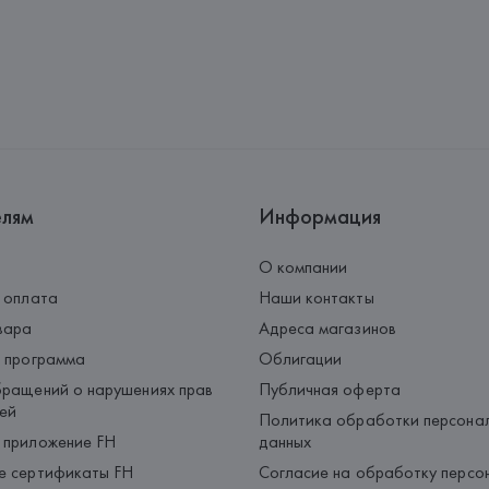
Импортер: 
Общество с ограни
Адрес: 
Республика Беларусь, 2
Производитель: 
HUGO BOSS
Адрес: 
ГЕРМАНИЯ, 
HUGO BOSS 
Страна происхождения товара
елям
Информация
О компании
 оплата
Наши контакты
вара
Адреса магазинов
 программа
Облигации
ращений о нарушениях прав
Публичная оферта
ей
Политика обработки персона
 приложение FH
данных
е сертификаты FH
Согласие на обработку персо