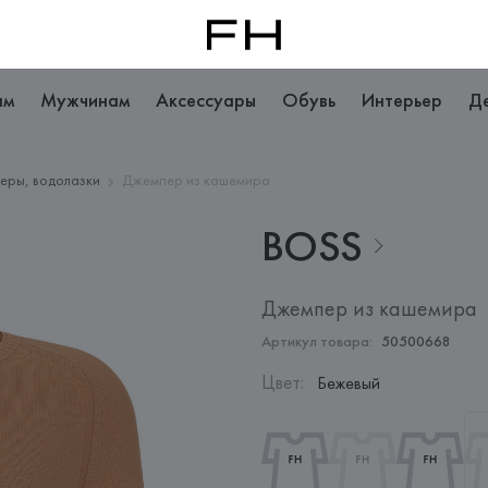
ам
Мужчинам
Аксессуары
Обувь
Интерьер
Д
еры, водолазки
Джемпер из кашемира
BOSS
Джемпер из кашемира
Артикул товара:
50500668
Цвет
:
Бежевый