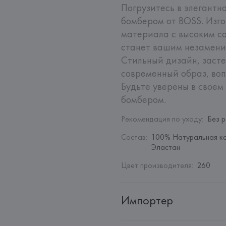
Погрузитесь в элегантн
бомбером от BOSS. Изго
материала с высоким с
станет вашим незаменим
Стильный дизайн, заст
современный образ, воп
Будьте уверены в своем
бомбером.
Рекомендация по уходу
:
Без 
Состав
:
100% Натуральная ко
Эластан
Цвет производителя
:
260
Импортер
Импортер: 
Общество с ограни