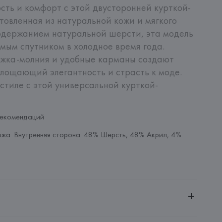
ость и комфорт с этой двусторонней курткой-
товленная из натуральной кожи и мягкого 
одержанием натуральной шерсти, эта модель 
ым спутником в холодное время года. 
ежка-молния и удобные карманы создают 
лощающий элегантность и страсть к моде. 
 стиле с этой универсальной курткой-
рекомендаций
жа. Внутренняя сторона: 48% Шерсть, 48% Акрил, 4% 
ченной ответственностью "Авикойл Интернешнл"