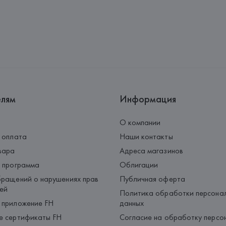
Адрес: 
Республика Беларусь, 2
Производитель: 
HUGO BOSS
Адрес: 
ГЕРМАНИЯ, 
HUGO BOSS 
Страна происхождения товара
елям
Информация
О компании
 оплата
Наши контакты
вара
Адреса магазинов
 программа
Облигации
ращений о нарушениях прав
Публичная оферта
ей
Политика обработки персона
 приложение FH
данных
е сертификаты FH
Согласие на обработку персо