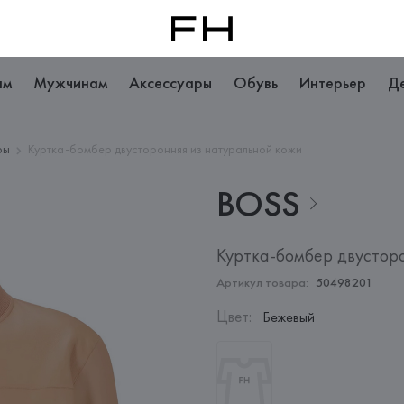
ам
Мужчинам
Аксессуары
Обувь
Интерьер
Д
ры
Куртка-бомбер двусторонняя из натуральной кожи
BOSS
Куртка-бомбер двустор
Артикул товара:
50498201
Цвет
:
Бежевый