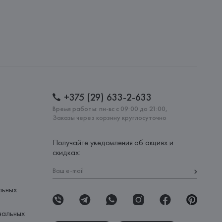
20051, г. Минск, ул. Рафиева, д. 64, помещение 2-27
 AG
AG, Dieselstrasse 12, D-72555 Metzingen,
: 
ТУРЦИЯ
+375 (29) 633-2-633
Время работы: пн-вс с 09:00 до 21:00,
Заказы через корзину круглосуточно
Получайте уведомления об акциях и
скидках:
льных
нальных