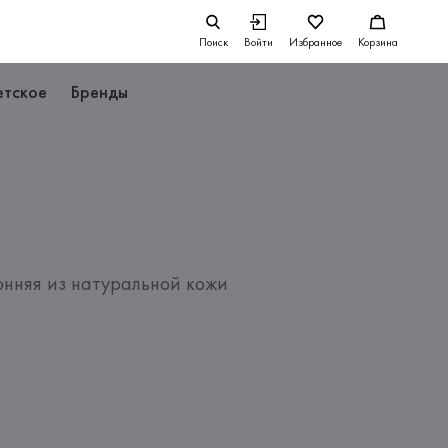
Поиск
Войти
Избранное
Корзина
етское
Бренды
онняя из натуральной кожи