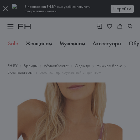
В приложении FH.BY еще удобнее покупать
Перейти
товары вашей мечты
Sale
Женщинам
Мужчинам
Аксессуары
Обу
FH.BY
Бренды
Women'secret
Одежда
Нижнее белье
Бюстгальтеры
Бюстгалтер кружевной с принтом