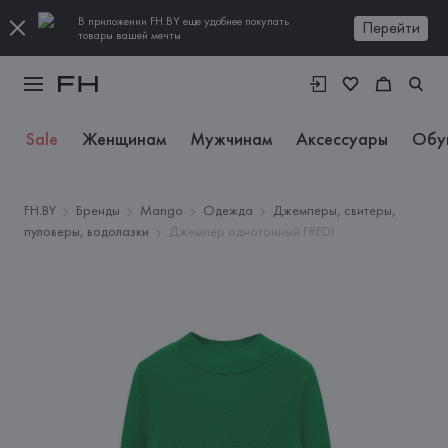
В приложении FH.BY еще удобнее покупать
Перейти
товары вашей мечты
Sale
Женщинам
Мужчинам
Аксессуары
Обу
FH.BY
Бренды
Mango
Одежда
Джемперы, свитеры,
пуловеры, водолазки
Джемпер однотонный FREDI