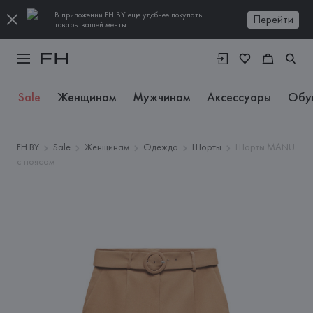
В приложении FH.BY еще удобнее покупать
Перейти
товары вашей мечты
Sale
Женщинам
Мужчинам
Аксессуары
Обу
FH.BY
Sale
Женщинам
Одежда
Шорты
Шорты MANU
с поясом