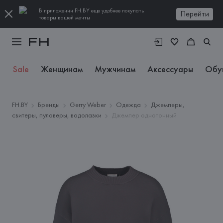
В приложении FH.BY еще удобнее покупать
Перейти
товары вашей мечты
Sale
Женщинам
Мужчинам
Аксессуары
Обу
FH.BY
Бренды
Gerry Weber
Одежда
Джемперы,
свитеры, пуловеры, водолазки
Джемпер однотонный