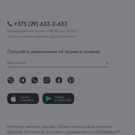
+375 (29) 633-2-633
Время работы: пн-вс с 09:00 до 21:00,
Заказы через корзину круглосуточно
Получайте уведомления об акциях и скидках:
Скачать
Скачать
в App Store
в Google Play
Интернет-магазин одежды, обуви и аксессуаров мировых
брендов. Бесплатная доставка с примеркой по всей Беларуси*.