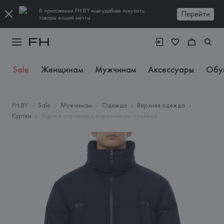
В приложении FH.BY еще удобнее покупать
Перейти
товары вашей мечты
Sale
Женщинам
Мужчинам
Аксессуары
Обу
FH.BY
Sale
Мужчинам
Одежда
Верхняя одежда
Куртки
Куртка стеганая с воротником-стойкой