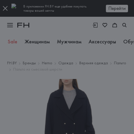
В приложении FH.BY еще удобнее покупать
Перейти
товары вашей мечты
Sale
Женщинам
Мужчинам
Аксессуары
Обу
FH.BY
Бренды
Herno
Одежда
Верхняя одежда
Пальто
Пальто из смесовой шерсти