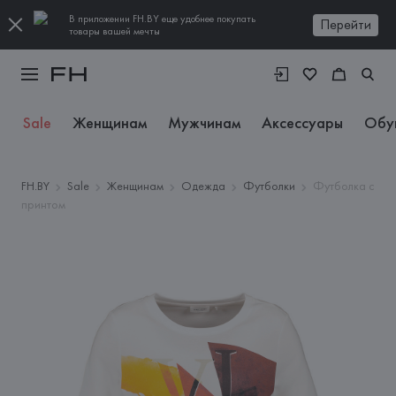
В приложении FH.BY еще удобнее покупать
Перейти
товары вашей мечты
Sale
Женщинам
Мужчинам
Аксессуары
Обу
FH.BY
Sale
Женщинам
Одежда
Футболки
Футболка с
принтом