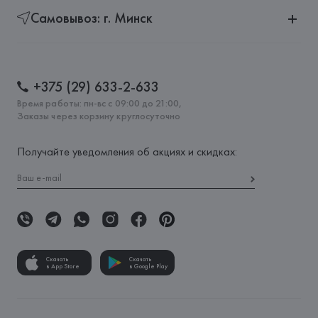
Самовывоз: г. Минск
+375 (29) 633-2-633
Время работы: пн-вс с 09:00 до 21:00,
Заказы через корзину круглосуточно
Получайте уведомления об акциях и скидках:
Скачать
Скачать
в App Store
в Google Play