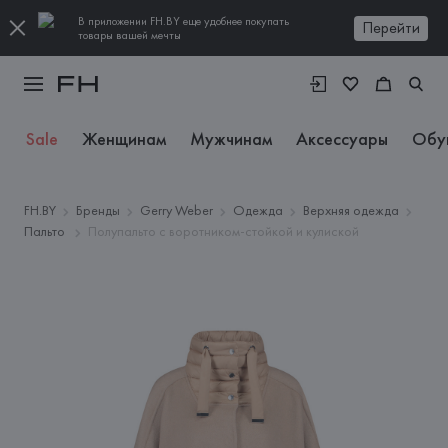
В приложении FH.BY еще удобнее покупать
Перейти
товары вашей мечты
Sale
Женщинам
Мужчинам
Аксессуары
Обу
FH.BY
Бренды
Gerry Weber
Одежда
Верхняя одежда
Пальто
Полупальто с воротником-стойкой и кулиской