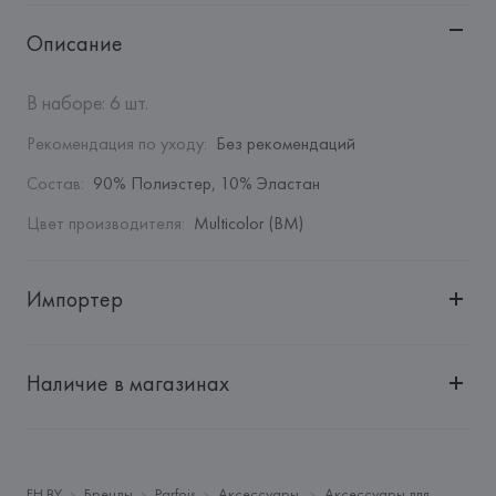
Описание
В наборе: 6 шт.
Рекомендация по уходу
:
Без рекомендаций
Состав
:
90% Полиэстер, 10% Эластан
Цвет производителя
:
Multicolor (BM)
Импортер
Импортер: 
Общество с дополнительной ответственностью 
"БелВиринея"
Наличие в магазинах
Адрес: 
Республика Беларусь, 220030, г. Минск, ул. 
Немига, 5, пом. 39
Производитель: 
Barata & Ramilo, S.A.
Адрес: 
ПОРТУГАЛИЯ, 
Barata & Ramilo, S.A., Rua do Sistelo, 
FH.BY
Бренды
Parfois
Аксессуары
Аксессуары для