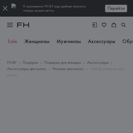
В приложении FH.BY еще удобнее покупать
Перейти
товары вашей мечты
Sale
Женщинам
Мужчинам
Аксессуары
Обу
FH.BY
Подарки
Подарки для женщин
Аксессуары
Аксессуары для волос
Резинки для волос
Набор резинок для
волос