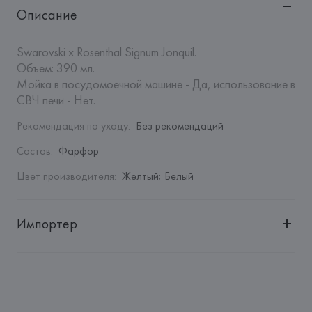
Описание
Swarovski x Rosenthal Signum Jonquil.

Объем: 390 мл.

Мойка в посудомоечной машине - Да, использование в 
СВЧ печи - Нет.
Рекомендация по уходу
:
Без рекомендаций
Состав
:
Фарфор
Цвет производителя
:
Желтый; Белый
Импортер
Импортер: 
Закрытое акционерное общество «Сквирел-
Строй»
Адрес: 
Республика Беларусь, 220035, г. Минск, ул. 
Тимирязева, 72A