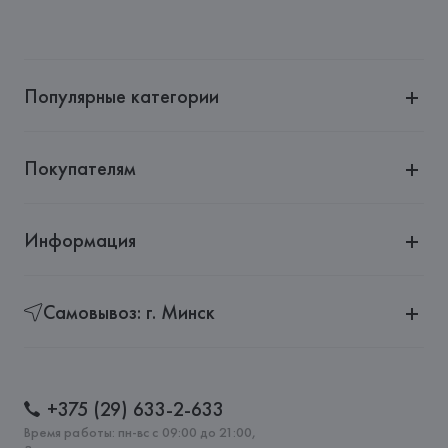
Производитель: 
Rosenthal ROSENTHAL GmbH
Адрес: 
ГЕРМАНИЯ, 
Rosenthal ROSENTHAL GmbH, Philip-
Rosenthal-Platz 1, D-95100 SELB Germany
Популярные категории
Страна происхождения товара: 
ГЕРМАНИЯ
Покупателям
Информация
Самовывоз: г. Минск
+375 (29) 633-2-633
Время работы: пн-вс с 09:00 до 21:00,