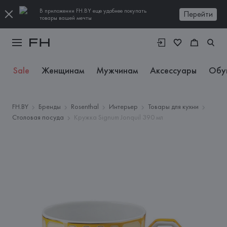
В приложении FH.BY еще удобнее покупать
Перейти
товары вашей мечты
Sale
Женщинам
Мужчинам
Аксессуары
Обу
FH.BY
Бренды
Rosenthal
Интерьер
Товары для кухни
Столовая посуда
Кружка Signum Jonquil 390 мл